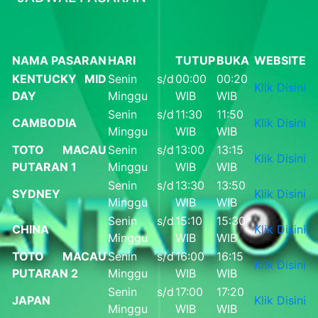
NAMA PASARAN
HARI
TUTUP
BUKA
WEBSITE
KENTUCKY MID
Senin s/d
00:00
00:20
Klik Disini
DAY
Minggu
WIB
WIB
Senin s/d
11:30
11:50
CAMBODIA
Klik Disini
Minggu
WIB
WIB
TOTO MACAU
Senin s/d
13:00
13:15
Klik Disini
PUTARAN 1
Minggu
WIB
WIB
Senin s/d
13:30
13:50
SYDNEY
Klik Disini
Minggu
WIB
WIB
Senin s/d
15:10
15:30
CHINA
Klik Disini
Minggu
WIB
WIB
TOTO MACAU
Senin s/d
16:00
16:15
Klik Disini
PUTARAN 2
Minggu
WIB
WIB
Senin s/d
17:00
17:20
JAPAN
Klik Disini
Minggu
WIB
WIB