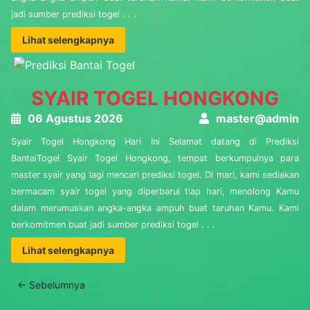
jadi sumber prediksi togel . . .
Lihat selengkapnya
SYAIR TOGEL HONGKONG
06 Agustus 2026
master@admin
Syair Togel Hongkong Hari Ini Selamat datang di Prediksi
BantaiTogel Syair Togel Hongkong, tempat berkumpulnya para
master syair yang lagi mencari prediksi togel. Di mari, kami sediakan
bermacam syair togel yang diperbarui tiap hari, menolong Kamu
dalam merumuskan angka-angka ampuh buat taruhan Kamu. Kami
berkomitmen buat jadi sumber prediksi togel . . .
Lihat selengkapnya
← Sebelumnya