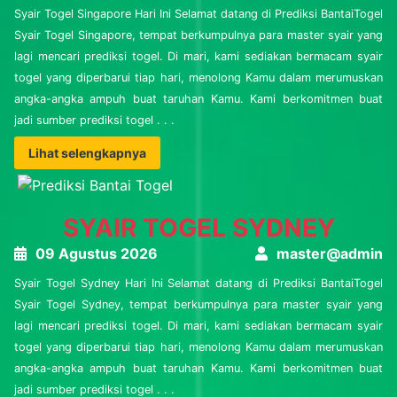
Syair Togel Singapore Hari Ini Selamat datang di Prediksi BantaiTogel
Syair Togel Singapore, tempat berkumpulnya para master syair yang
lagi mencari prediksi togel. Di mari, kami sediakan bermacam syair
togel yang diperbarui tiap hari, menolong Kamu dalam merumuskan
angka-angka ampuh buat taruhan Kamu. Kami berkomitmen buat
jadi sumber prediksi togel . . .
Lihat selengkapnya
SYAIR TOGEL SYDNEY
09 Agustus 2026
master@admin
Syair Togel Sydney Hari Ini Selamat datang di Prediksi BantaiTogel
Syair Togel Sydney, tempat berkumpulnya para master syair yang
lagi mencari prediksi togel. Di mari, kami sediakan bermacam syair
togel yang diperbarui tiap hari, menolong Kamu dalam merumuskan
angka-angka ampuh buat taruhan Kamu. Kami berkomitmen buat
jadi sumber prediksi togel . . .